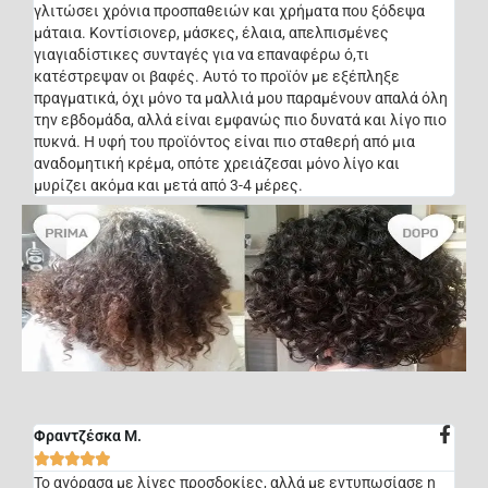
γλιτώσει χρόνια προσπαθειών και χρήματα που ξόδεψα
μάταια. Κοντίσιονερ, μάσκες, έλαια, απελπισμένες
γιαγιαδίστικες συνταγές για να επαναφέρω ό,τι
κατέστρεψαν οι βαφές. Αυτό το προϊόν με εξέπληξε
πραγματικά, όχι μόνο τα μαλλιά μου παραμένουν απαλά όλη
την εβδομάδα, αλλά είναι εμφανώς πιο δυνατά και λίγο πιο
πυκνά. Η υφή του προϊόντος είναι πιο σταθερή από μια
αναδομητική κρέμα, οπότε χρειάζεσαι μόνο λίγο και
μυρίζει ακόμα και μετά από 3-4 μέρες.
Φραντζέσκα Μ.





Το αγόρασα με λίγες προσδοκίες, αλλά με εντυπωσίασε η