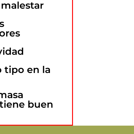
 malestar
s
iores
ividad
 tipo en la
 masa
i tiene buen