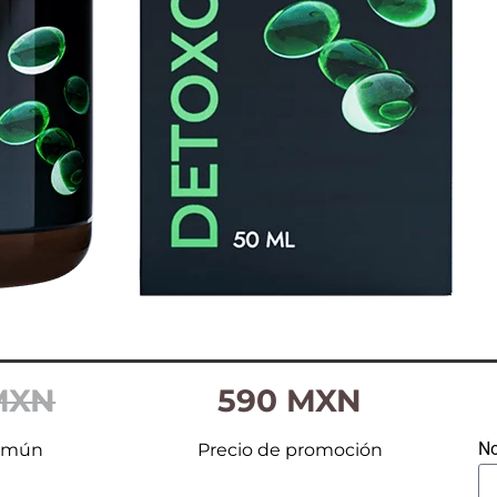
MXN
590 MXN
No
común
Precio de promoción