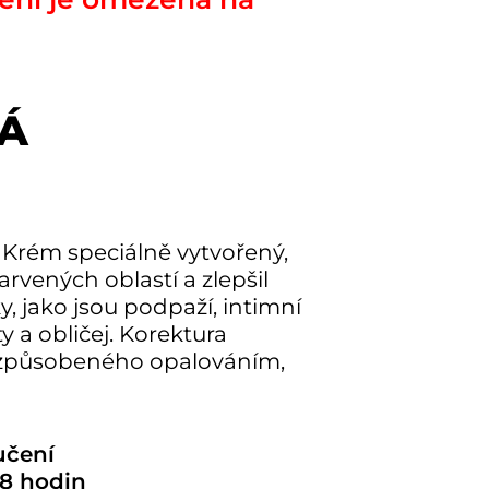
NÁ
 Krém speciálně vytvořený,
vených oblastí a zlepšil
y, jako jsou podpaží, intimní
ty a obličej. Korektura
působeného opalováním,
učení
8 hodin