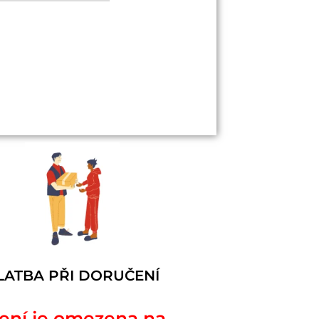
LATBA PŘI DORUČENÍ
čení je omezena na