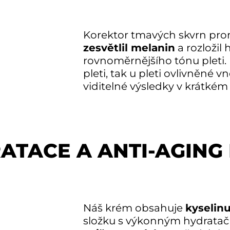
Korektor tmavých skvrn pro
zesvětlil melanin
a rozložil
rovnoměrnějšího tónu pleti.
pleti, tak u pleti ovlivněné v
viditelné výsledky v krátkém
TACE A ANTI-AGING 
Náš krém obsahuje
kyselin
složku s výkonným hydrata