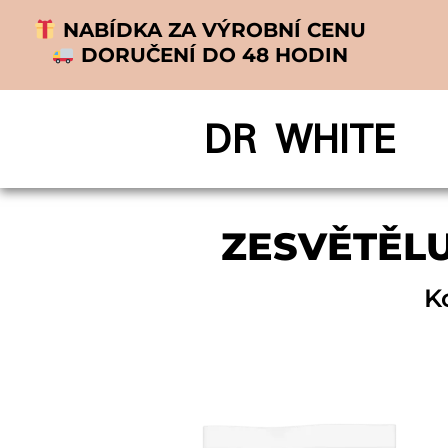
NABÍDKA ZA VÝROBNÍ CENU
DORUČENÍ DO 48 HODIN
DR WHITE
ZESVĚTĚLU
K