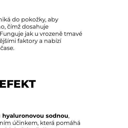
niká do pokožky, aby
 ho, čímž dosahuje
 Funguje jak u vrozeně tmavé
nějšími faktory a nabízí
 čase.
EFEKT
u hyaluronovou sodnou
,
čním účinkem, která pomáhá