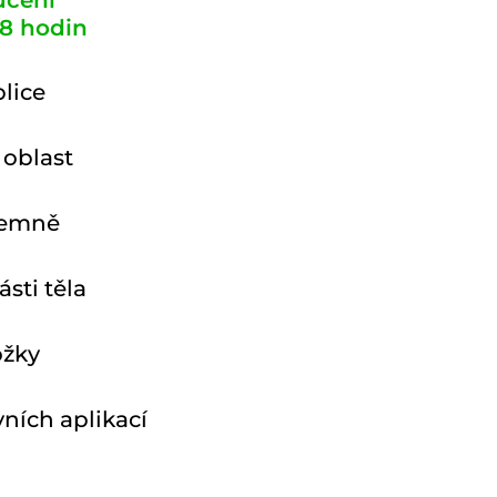
učení
8 hodin
lice
 oblast
jemně
sti těla
ožky
vních aplikací