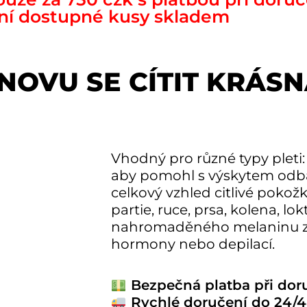
ní dostupné kusy skladem
OVU SE CÍTIT KRÁS
Vhodný pro různé typy pleti:
aby pomohl s výskytem odbar
celkový vzhled citlivé pokožk
partie, ruce, prsa, kolena, lok
nahromaděného melaninu z
hormony nebo depilací.
Bezpečná platba při dor
Rychlé doručení do 24/4