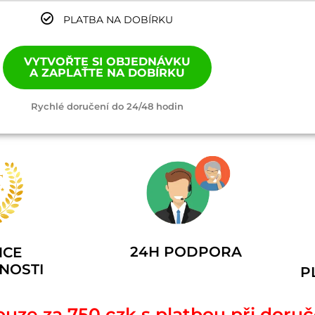
PLATBA NA DOBÍRKU
VYTVOŘTE SI OBJEDNÁVKU
A ZAPLAŤTE NA DOBÍRKU
Rychlé doručení do 24/48 hodin
24H PODPORA
NCE
NOSTI
P
ouze za 750 czk s platbou při doru