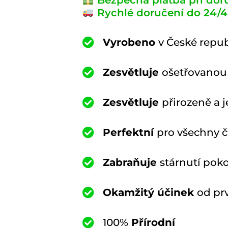
Bezpečná platba při dor
Rychlé doručení do 24/4
Vyrobeno
v České repub
Zesvětluje
ošetřovanou
Zesvětluje
přirozeně a 
Perfektní
pro všechny čá
Zabraňuje
stárnutí pok
Okamžitý účinek
od pr
100%
Přírodní