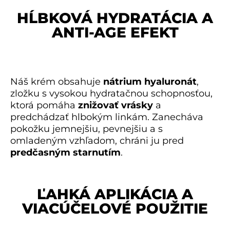
HĹBKOVÁ HYDRATÁCIA A
ANTI-AGE EFEKT
Náš krém obsahuje
nátrium hyaluronát
,
zložku s vysokou hydratačnou schopnosťou,
ktorá pomáha
znižovať vrásky
a
predchádzať hlbokým linkám. Zanecháva
pokožku jemnejšiu, pevnejšiu a s
omladeným vzhľadom, chráni ju pred
predčasným starnutím
.
ĽAHKÁ APLIKÁCIA A
VIACÚČELOVÉ POUŽITIE