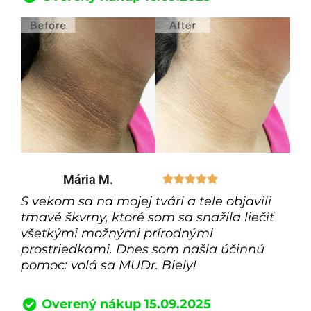
Mária M.





S vekom sa na mojej tvári a tele objavili
tmavé škvrny, ktoré som sa snažila liečiť
všetkými možnými prírodnými
prostriedkami. Dnes som našla účinnú
pomoc: volá sa MUDr. Biely!
Overený nákup 15.09.2025