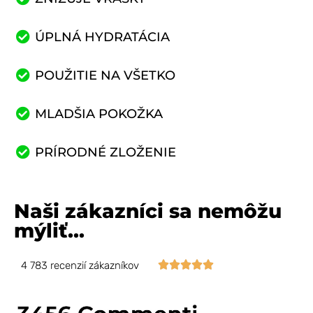
ÚPLNÁ HYDRATÁCIA
POUŽITIE NA VŠETKO
MLADŠIA POKOŽKA
PRÍRODNÉ ZLOŽENIE
Naši zákazníci sa nemôžu
mýliť...





4 783 recenzií zákazníkov