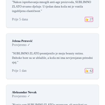
"Nakon isprobavanja mnogih anti-age proizvoda, SUBLIMNO
ZLATO stvarno djeluje. U tjedan dana koža mi je vratila
izgubljenu elastičnost."
Prije 5 dana
27
Jelena Petrović
Provjereno ✓
"SUBLIMNO ZLATO promijenilo je moju beauty rutinu.
Duboke bore su se ublažile, a koža mi ima nevjerojatan prirodni
sjaj."
Prije 1 dan
42
Aleksandar Novak
Provjereno ✓
"Kupio sam SUBLIMNO ZLATO s rezervom, ali rezultati su