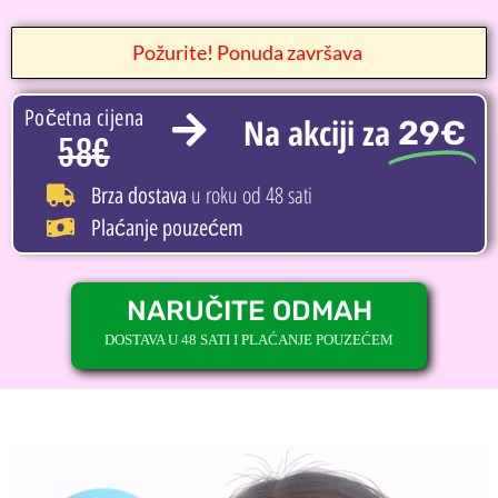
Požurite! Ponuda završava
Početna cijena
Na akciji za
29€
58€
u roku od 48 sati
Brza dostava
Plaćanje pouzećem
NARUČITE ODMAH
DOSTAVA U 48 SATI I PLAĆANJE POUZEĆEM