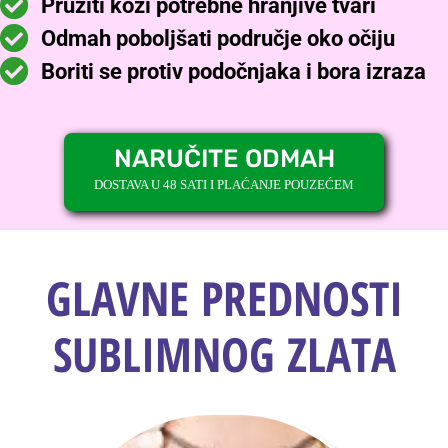
Pružiti koži potrebne hranjive tvari
Odmah poboljšati područje oko očiju
Boriti se protiv podočnjaka i bora izraza
NARUČITE ODMAH
DOSTAVA U 48 SATI I PLAĆANJE POUZEĆEM
GLAVNE PREDNOSTI
SUBLIMNOG ZLATA