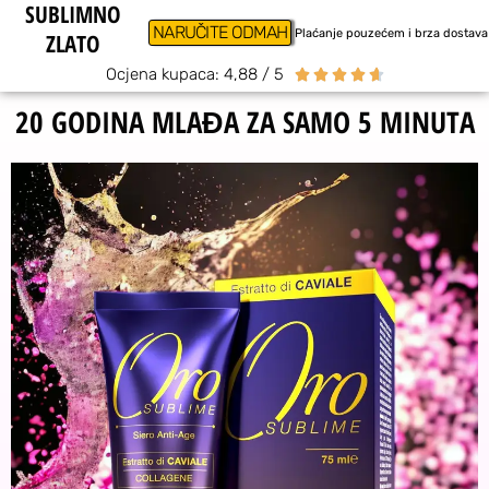
SUBLIMNO
NARUČITE ODMAH
Plaćanje pouzećem i brza dostava
ZLATO
Ocjena kupaca: 4,88 / 5





20 GODINA MLAĐA ZA SAMO 5 MINUTA