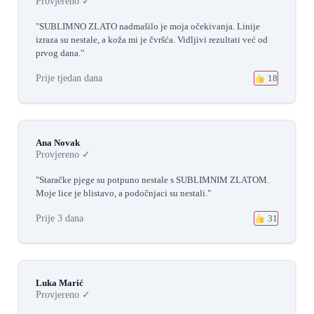
Provjereno ✓
"SUBLIMNO ZLATO nadmašilo je moja očekivanja. Linije
izraza su nestale, a koža mi je čvršća. Vidljivi rezultati već od
prvog dana."
Prije tjedan dana
18
Ana Novak
Provjereno ✓
"Staračke pjege su potpuno nestale s SUBLIMNIM ZLATOM.
Moje lice je blistavo, a podočnjaci su nestali."
Prije 3 dana
31
Luka Marić
Provjereno ✓