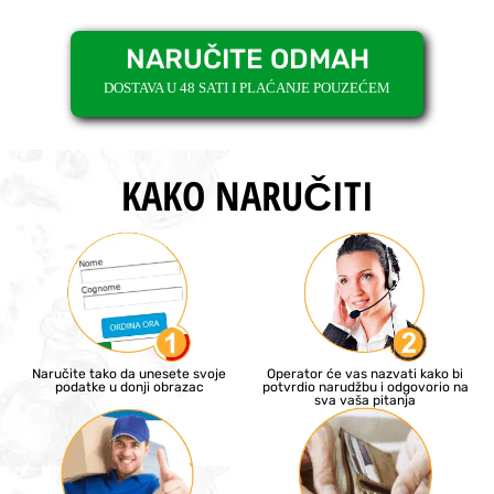
NARUČITE ODMAH
DOSTAVA U 48 SATI I PLAĆANJE POUZEĆEM
KAKO NARUČITI
Naručite tako da unesete svoje
Operator će vas nazvati kako bi
podatke u donji obrazac
potvrdio narudžbu i odgovorio na
sva vaša pitanja