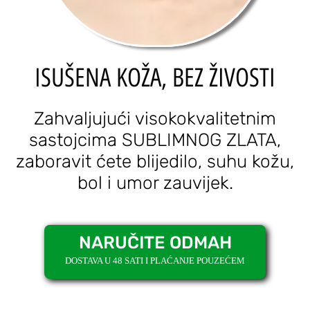
ISUŠENA KOŽA, BEZ ŽIVOSTI
Zahvaljujući visokokvalitetnim
sastojcima SUBLIMNOG ZLATA,
zaboravit ćete blijedilo, suhu kožu,
bol i umor zauvijek.
NARUČITE ODMAH
DOSTAVA U 48 SATI I PLAĆANJE POUZEĆEM