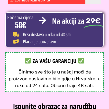
15/100 PREOSTALIH JEDINICA
Početna cijena
Na akciji za
29€
58€
u roku od 48 sati
Brza dostava
Plaćanje pouzećem
ZA VAŠU GARANCIJU
Činimo sve što je u našoj moći da
proizvod dostavimo bilo gdje u Hrvatskoj u
roku od 24 sata. Obično traje 48 sati.
Ispunite obrazac za narudžbu