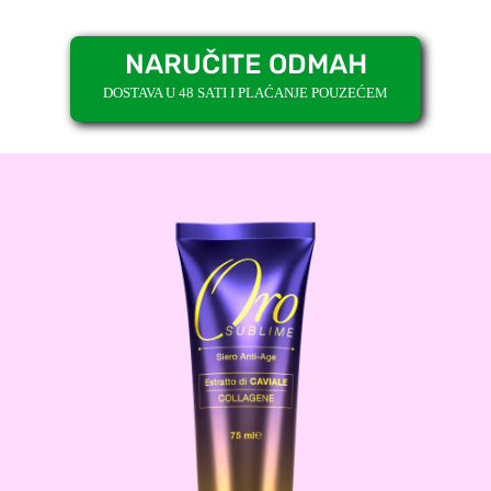
NARUČITE ODMAH
DOSTAVA U 48 SATI I PLAĆANJE POUZEĆEM