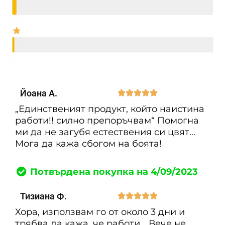
Йоана А.





„Единственият продукт, който наистина
работи!! силно препоръчвам“ Помогна
ми да не загубя естествения си цвят…
Мога да кажа сбогом на боята!
Потвърдена покупка на 4/09/2023
Тизиана Ф.





Хора, използвам го от около 3 дни и
трябва да кажа, че работи… Вече не