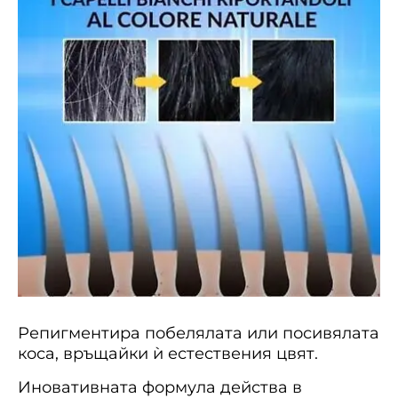
Репигментира побелялата или посивялата
коса, връщайки ѝ естествения цвят.
Иновативната формула действа в