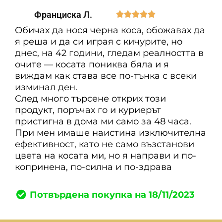
Франциска Л.





Обичах да нося черна коса, обожавах да
я реша и да си играя с кичурите, но
днес, на 42 години, гледам реалността в
очите — косата пониква бяла и я
виждам как става все по-тънка с всеки
изминал ден.
След много търсене открих този
продукт, поръчах го и куриерът
пристигна в дома ми само за 48 часа.
При мен имаше наистина изключителна
ефективност, като не само възстанови
цвета на косата ми, но я направи и по-
копринена, по-силна и по-здрава
Потвърдена покупка на 18/11/2023