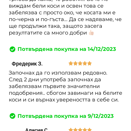
виждам бели коси и освен това се
забелязва с просто око, че косата ми е
по-черна и по-гъста… Да се надяваме, че
ще продължи така, защото засега
резултатите са много добри
Потвърдена покупка на 14/12/2023
Фредерик З.





Започнах да го използвам редовно.
След 2 дни употреба започнах да
забелязвам първите значителни
подобрения.. сбогом завинаги на белите
коси и си върнах увереността в себе си.
Потвърдена покупка на 9/12/2023
Алисия С.




