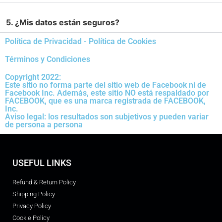
5. ¿Mis datos están seguros?
Política de Privacidad - Política de Cookies
Términos y Condiciones
Copyright 2022:
Este sitio no forma parte del sitio web de Facebook ni de
Facebook Inc. Además, este sitio NO está respaldado por
FACEBOOK, que es una marca registrada de FACEBOOK,
Inc.
Aviso legal: los resultados son subjetivos y pueden variar
de persona a persona
USEFUL LINKS
Refund & Return Policy
Shipping Policy
Privacy Policy
Cookie Policy