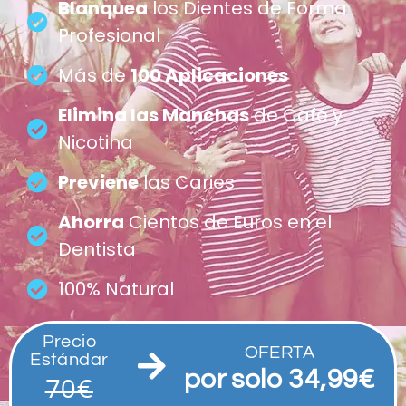
Blanquea
los Dientes de Forma
Profesional
Más de
100 Aplicaciones
Elimina las Manchas
de Café y
Nicotina
Previene
las Caries
Ahorra
Cientos de Euros en el
Dentista
100% Natural
Precio
OFERTA
Estándar
por solo 34,99€
70€