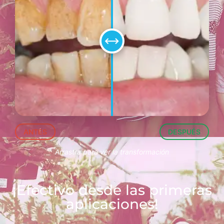
⟷
ANTES
DESPUÉS
Arrastra para ver la transformación
¡Efectivo desde las primeras
aplicaciones!