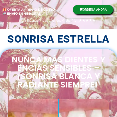
OFERTA A PRECIO DE COSTO
ORDENA AHORA
ENVÍO EN 48 HORAS
Calificación del cliente: 4.88 / 5 ★★★★★
SONRISA ESTRELLA
NUNCA MÁS DIENTES Y
ENCÍAS SENSIBLES –
¡SONRISA BLANCA Y
RADIANTE SIEMPRE!